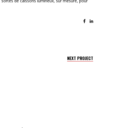
tes sortes de caissons lumineux, sur mesure, pour
NEXT PROJECT