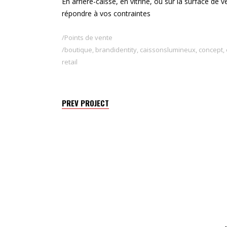
En arrière-caisse, en vitrine, ou sur la surface de
répondre à vos contraintes
Points de vente
boutique
,
brandidentity
,
caissonslumineux
,
concept
,
retail
PREV PROJECT