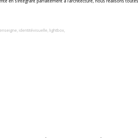
 vente en s’intégrant parfaitement à l’architecture, nous réalisons tou
enseigne
,
identitévisuelle
,
lightbox
,