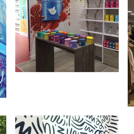
KUSMI TEA
Enseigne
Branding
Affichage
Adhésif