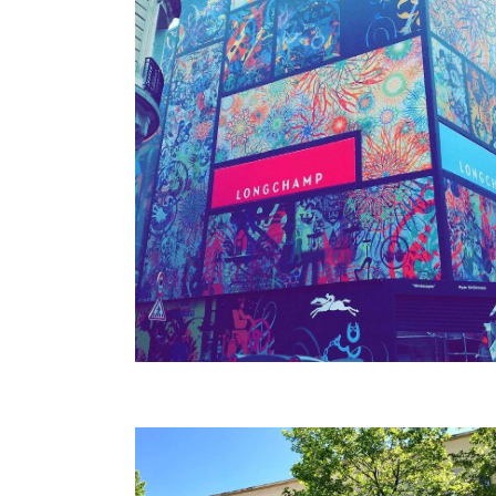
LONGCHAMP
Structure
Palissade
Branding