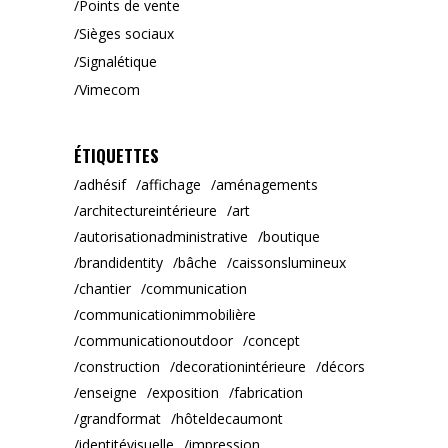
Points de vente
Sièges sociaux
Signalétique
Vimecom
ÉTIQUETTES
adhésif
affichage
aménagements
architectureintérieure
art
autorisationadministrative
boutique
brandidentity
bâche
caissonslumineux
chantier
communication
communicationimmobilière
communicationoutdoor
concept
construction
decorationintérieure
décors
enseigne
exposition
fabrication
grandformat
hôteldecaumont
identitévisuelle
impression