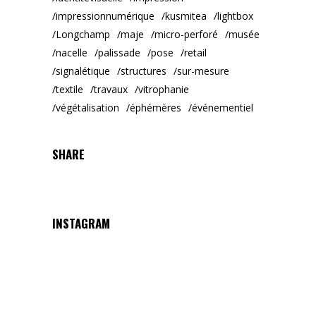
impressionnumérique
kusmitea
lightbox
Longchamp
maje
micro-perforé
musée
nacelle
palissade
pose
retail
signalétique
structures
sur-mesure
textile
travaux
vitrophanie
végétalisation
éphémères
événementiel
SHARE
INSTAGRAM